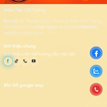
Mâm Tiệc Cát Tường
Địa chỉ:
03 Phong Châu, Phường Nam Nha Trang,
Tỉnh Khánh Hoà
Điện thoại:
0936330928
Website:
mamtieccattuong.vn
Giới thiệu chung
Giới thiệuLiên hệHướng dẫn đặt tiệc
Bản Đồ google map