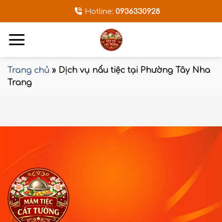
Bỏ
Hotline:
0936330928
qua
nội
dung
Trang chủ
»
Dịch vụ nấu tiệc tại Phường Tây Nha
Trang