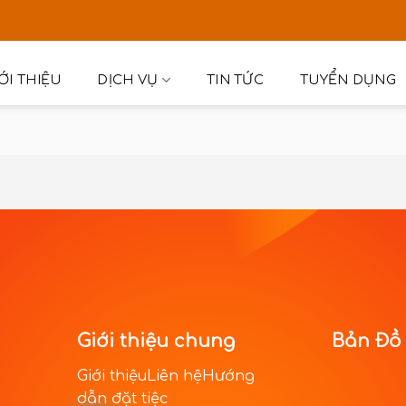
ỚI THIỆU
DỊCH VỤ
TIN TỨC
TUYỂN DỤNG
Giới thiệu chung
Bản Đồ
Giới thiệuLiên hệHướng
dẫn đặt tiệc