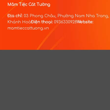
Mâm Tiệc Cát Tường
Địa chỉ:
03 Phong Châu, Phường Nam Nha Trang,
Khánh Hoà
Điện thoại:
0936330928
Website:
mamtieccattuong.vn