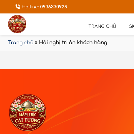
Bỏ
Hotline:
0936330928
qua
nội
dung
TRANG CHỦ
GI
Trang chủ
»
Hội nghị tri ân khách hàng