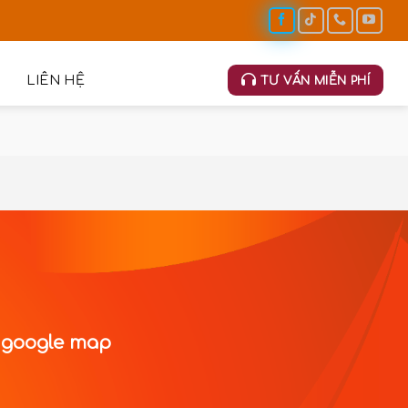
LIÊN HỆ
TƯ VẤN MIỄN PHÍ
 google map