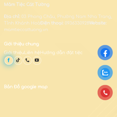
Mâm Tiệc Cát Tường
Địa chỉ:
03 Phong Châu, Phường Nam Nha Trang,
Tỉnh Khánh Hoà
Điện thoại:
0936330928
Website:
mamtieccattuong.vn
Giới thiệu chung
Giới thiệuLiên hệHướng dẫn đặt tiệc
Bản Đồ google map