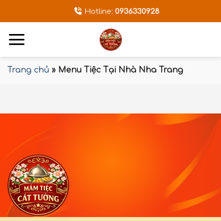
Bỏ
Hotline:
0936330928
qua
nội
dung
Trang chủ
»
Menu Tiệc Tại Nhà Nha Trang