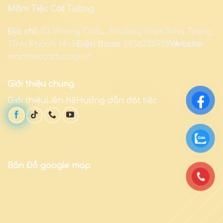
Mâm Tiệc Cát Tường
Địa chỉ:
03 Phong Châu, Phường Nam Nha Trang,
Tỉnh Khánh Hoà
Điện thoại:
0936330928
Website:
mamtieccattuong.vn
Giới thiệu chung
Giới thiệuLiên hệHướng dẫn đặt tiệc
Bản Đồ google map