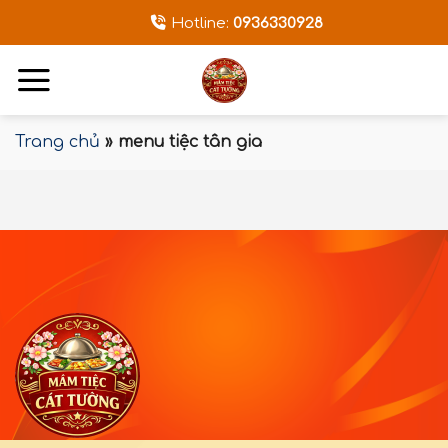
Bỏ
Hotline:
0936330928
qua
nội
dung
Trang chủ
»
menu tiệc tân gia