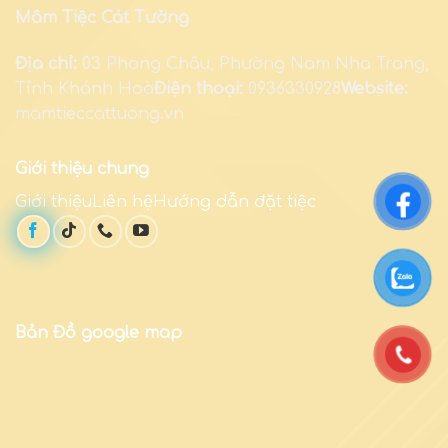
Mâm Tiệc Cát Tường
Địa chỉ:
03 Phong Châu, Phường Nam Nha Trang,
Tỉnh Khánh Hoà
Điện thoại:
0936330928
Website:
mamtieccattuong.vn
Giới thiệu chung
Giới thiệuLiên hệHướng dẫn đặt tiệc
Bản Đồ google map