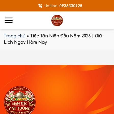
Bỏ
Hotline:
0936330928
qua
nội
dung
Trang chủ
»
Tiệc Tân Niên Đầu Năm 2026 | Giữ
Lịch Ngay Hôm Nay