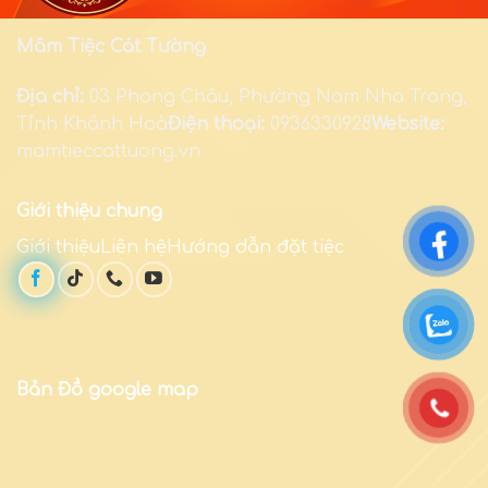
Mâm Tiệc Cát Tường
Địa chỉ:
03 Phong Châu, Phường Nam Nha Trang,
Tỉnh Khánh Hoà
Điện thoại:
0936330928
Website:
mamtieccattuong.vn
Giới thiệu chung
Giới thiệuLiên hệHướng dẫn đặt tiệc
Bản Đồ google map