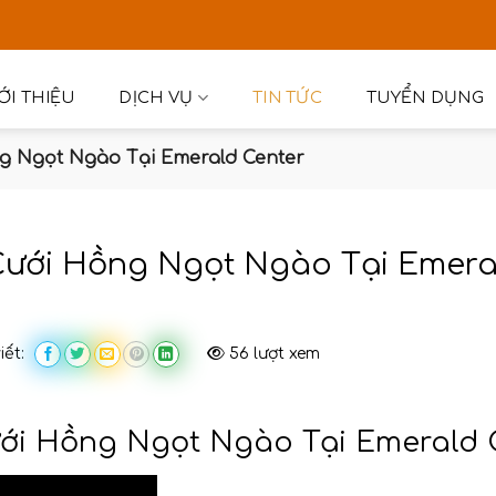
ỚI THIỆU
DỊCH VỤ
TIN TỨC
TUYỂN DỤNG
g Ngọt Ngào Tại Emerald Center
Cưới Hồng Ngọt Ngào Tại Emera
viết:
56 lượt xem
ới Hồng Ngọt Ngào Tại Emerald 