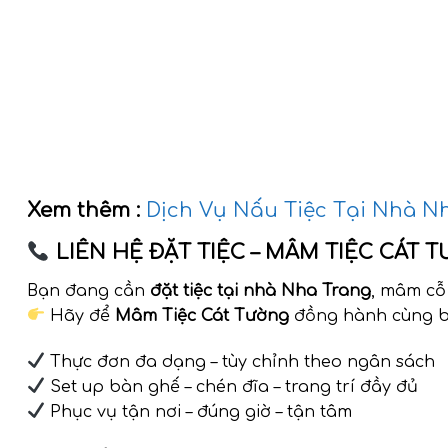
Xem thêm :
Dịch Vụ Nấu Tiệc Tại Nhà Nha
LIÊN HỆ ĐẶT TIỆC – MÂM TIỆC CÁT 
Bạn đang cần
đặt tiệc tại nhà Nha Trang
, mâm cỗ 
Hãy để
Mâm Tiệc Cát Tường
đồng hành cùng b
Thực đơn đa dạng – tùy chỉnh theo ngân sách
Set up bàn ghế – chén đĩa – trang trí đầy đủ
Phục vụ tận nơi – đúng giờ – tận tâm