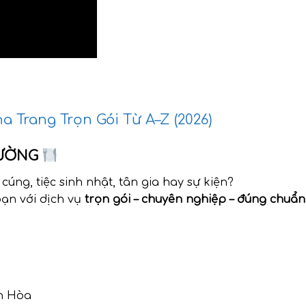
 Trang Trọn Gói Từ A–Z (2026)
TƯỜNG
cúng, tiệc sinh nhật, tân gia hay sự kiện?
ạn với dịch vụ
trọn gói – chuyên nghiệp – đúng chuẩn
h Hòa