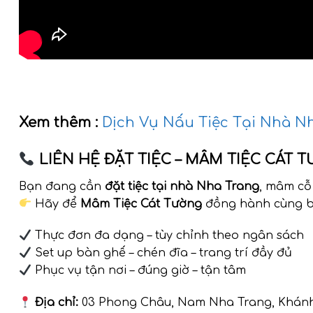
Xem thêm :
Dịch Vụ Nấu Tiệc Tại Nhà Nha
LIÊN HỆ ĐẶT TIỆC – MÂM TIỆC CÁT 
Bạn đang cần
đặt tiệc tại nhà Nha Trang
, mâm cỗ 
Hãy để
Mâm Tiệc Cát Tường
đồng hành cùng b
Thực đơn đa dạng – tùy chỉnh theo ngân sách
Set up bàn ghế – chén đĩa – trang trí đầy đủ
Phục vụ tận nơi – đúng giờ – tận tâm
Địa chỉ:
03 Phong Châu, Nam Nha Trang, Khán