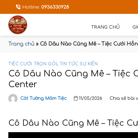
Bỏ
Hotline:
0936330928
qua
nội
dung
TRANG CHỦ
GI
Trang chủ
»
Cô Dâu Nào Cũng Mê – Tiệc Cưới Hồn
TIỆC CƯỚI TRỌN GÓI
,
TIN TỨC SỰ KIÊN
Cô Dâu Nào Cũng Mê – Tiệc 
Center
Cát Tường Mâm Tiệc
11/05/2026
Chia sẻ bài 
Cô Dâu Nào Cũng Mê – Tiệc Cư