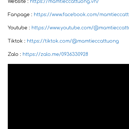
Website :
https://mamtieccattuong.vn/
Fanpage :
https://www.facebook.com/mamtieccat
Youtube :
https://www.youtube.com/@mamtieccat
Tiktok :
https://tiktok.com/@mamtieccattuong
Zalo :
https://zalo.me/0936330928