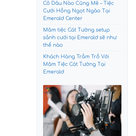
Cô Dâu Nào Cũng Mê – Tiệc
Cưới Hồng Ngọt Ngào Tại
Emerald Center
Mâm tiệc Cát Tường setup
sảnh cưới tại Emerald sẽ như
thế nào
Khách Hàng Trầm Trồ Với
Mâm Tiệc Cát Tường Tại
Emerald