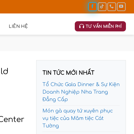
LIÊN HỆ
TƯ VẤN MIỄN PHÍ
ld
TIN TỨC MỚI NHẤT
Tổ Chức Gala Dinner & Sự Kiện
Doanh Nghiệp Nha Trang
Đẳng Cấp
Món gà quay tứ xuyên phục
Center
vụ tiệc của Mâm tiệc Cát
Tường