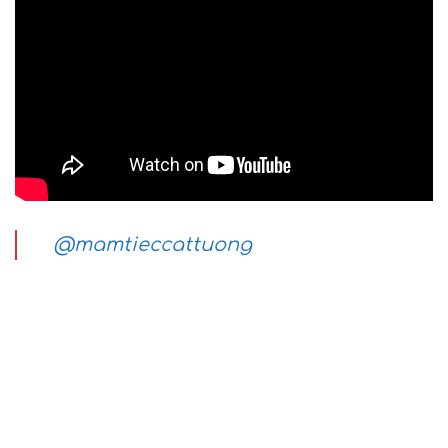
@mamtieccattuong