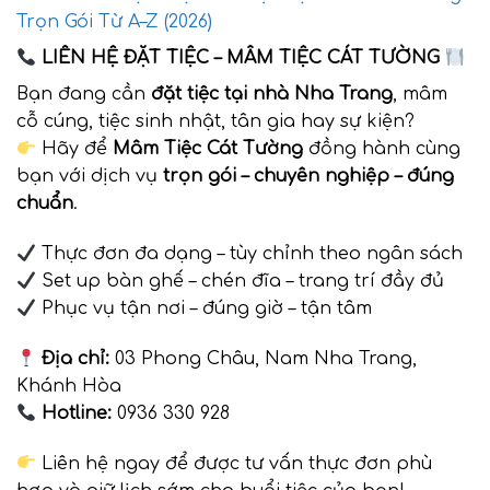
Trọn Gói Từ A–Z (2026)
LIÊN HỆ ĐẶT TIỆC – MÂM TIỆC CÁT TƯỜNG
Bạn đang cần
đặt tiệc tại nhà Nha Trang
, mâm
cỗ cúng, tiệc sinh nhật, tân gia hay sự kiện?
Hãy để
Mâm Tiệc Cát Tường
đồng hành cùng
bạn với dịch vụ
trọn gói – chuyên nghiệp – đúng
chuẩn
.
Thực đơn đa dạng – tùy chỉnh theo ngân sách
Set up bàn ghế – chén đĩa – trang trí đầy đủ
Phục vụ tận nơi – đúng giờ – tận tâm
Địa chỉ:
03 Phong Châu, Nam Nha Trang,
Khánh Hòa
Hotline:
0936 330 928
Liên hệ ngay để được tư vấn thực đơn phù