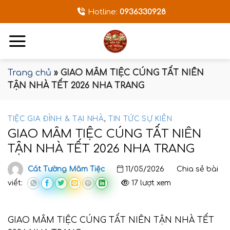
Bỏ
Hotline:
0936330928
qua
nội
dung
Trang chủ
»
GIAO MÂM TIỆC CÚNG TẤT NIÊN
TẬN NHÀ TẾT 2026 NHA TRANG
TIỆC GIA ĐÌNH & TẠI NHÀ
,
TIN TỨC SỰ KIÊN
GIAO MÂM TIỆC CÚNG TẤT NIÊN
TẬN NHÀ TẾT 2026 NHA TRANG
Cát Tường Mâm Tiệc
11/05/2026
Chia sẻ bài
viết:
17 lượt xem
GIAO MÂM TIỆC CÚNG TẤT NIÊN TẬN NHÀ TẾT