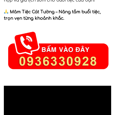
hợp và giữ lịch sớm cho buổi tiệc của bạn!
Mâm Tiệc Cát Tường – Nâng tầm buổi tiệc,
trọn vẹn từng khoảnh khắc.