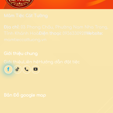
Mâm Tiệc Cát Tường
Địa chỉ:
03 Phong Châu, Phường Nam Nha Trang,
Tỉnh Khánh Hoà
Điện thoại:
0936330928
Website:
mamtieccattuong.vn
Giới thiệu chung
Giới thiệuLiên hệHướng dẫn đặt tiệc
Bản Đồ google map