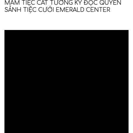
MÂM TIỆC CÁT TƯỜNG KÝ ĐỘC QUYỀN
SẢNH TIỆC CƯỚI EMERALD CENTER