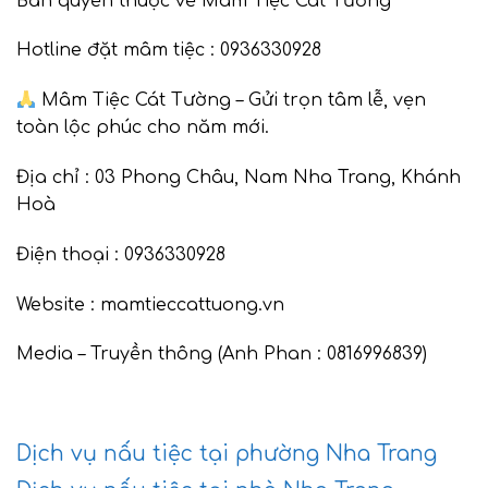
Bản quyền thuộc về Mâm Tiệc Cát Tường
Hotline đặt mâm tiệc : 0936330928
Mâm Tiệc Cát Tường – Gửi trọn tâm lễ, vẹn
toàn lộc phúc cho năm mới.
Địa chỉ : 03 Phong Châu, Nam Nha Trang, Khánh
Hoà
Điện thoại : 0936330928
Website : mamtieccattuong.vn
Media – Truyền thông (Anh Phan : 0816996839)
Dịch vụ nấu tiệc tại phường Nha Trang