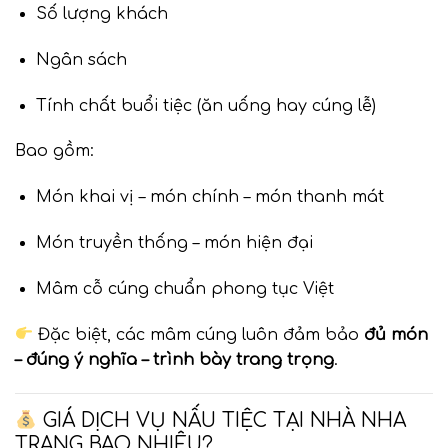
Số lượng khách
Ngân sách
Tính chất buổi tiệc (ăn uống hay cúng lễ)
Bao gồm:
Món khai vị – món chính – món thanh mát
Món truyền thống – món hiện đại
Mâm cỗ cúng chuẩn phong tục Việt
Đặc biệt, các mâm cúng luôn đảm bảo
đủ món
– đúng ý nghĩa – trình bày trang trọng
.
GIÁ DỊCH VỤ NẤU TIỆC TẠI NHÀ NHA
TRANG BAO NHIÊU?