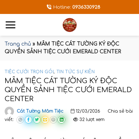
Bỏ
Hotline:
0936330928
qua
nội
dung
Trang chủ
»
MÂM TIỆC CÁT TƯỜNG KÝ ĐỘC
QUYỀN SẢNH TIỆC CƯỚI EMERALD CENTER
TIỆC CƯỚI TRỌN GÓI
,
TIN TỨC SỰ KIÊN
MÂM TIỆC CÁT TƯỜNG KÝ ĐỘC
QUYỀN SẢNH TIỆC CƯỚI EMERALD
CENTER
Cát Tường Mâm Tiệc
12/03/2026
Chia sẻ bài
viết:
32 lượt xem