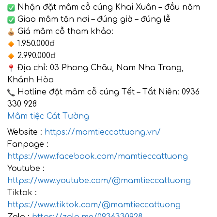
Nhận đặt mâm cỗ cúng Khai Xuân – đầu năm
Giao mâm tận nơi – đúng giờ – đúng lễ
Giá mâm cỗ tham khảo:
1.950.000đ
2.990.000đ
Địa chỉ: 03 Phong Châu, Nam Nha Trang,
Khánh Hòa
Hotline đặt mâm cỗ cúng Tết – Tất Niên: 0936
330 928
Mâm tiệc Cát Tường
Website :
https://mamtieccattuong.vn/
Fanpage :
https://www.facebook.com/mamtieccattuong
Youtube :
https://www.youtube.com/@mamtieccattuong
Tiktok :
https://www.tiktok.com/@mamtieccattuong