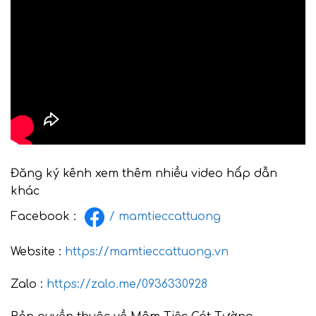
Đăng ký kênh xem thêm nhiều video hấp dẫn
khác
Facebook :
/ mamtieccattuong
Website :
https://mamtieccattuong.vn
Zalo :
https://zalo.me/0936330928