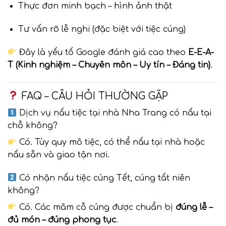
Thực đơn minh bạch – hình ảnh thật
Tư vấn rõ lễ nghi (đặc biệt với tiệc cúng)
Đây là yếu tố Google đánh giá cao theo
E-E-A-
T (Kinh nghiệm – Chuyên môn – Uy tín – Đáng tin)
.
FAQ – CÂU HỎI THƯỜNG GẶP
Dịch vụ nấu tiệc tại nhà Nha Trang có nấu tại
chỗ không?
Có. Tùy quy mô tiệc, có thể nấu tại nhà hoặc
nấu sẵn và giao tận nơi.
Có nhận nấu tiệc cúng Tết, cúng tất niên
không?
Có. Các mâm cỗ cúng được chuẩn bị
đúng lễ –
đủ món – đúng phong tục
.