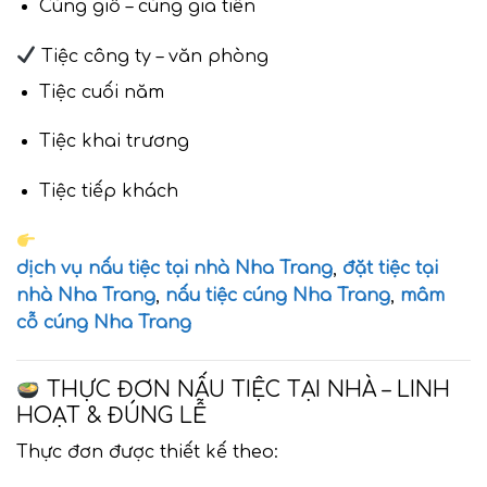
Cúng giỗ – cúng gia tiên
Tiệc công ty – văn phòng
Tiệc cuối năm
Tiệc khai trương
Tiệc tiếp khách
dịch vụ nấu tiệc tại nhà Nha Trang
,
đặt tiệc tại
nhà Nha Trang
,
nấu tiệc cúng Nha Trang
,
mâm
cỗ cúng Nha Trang
THỰC ĐƠN NẤU TIỆC TẠI NHÀ – LINH
HOẠT & ĐÚNG LỄ
Thực đơn được thiết kế theo: